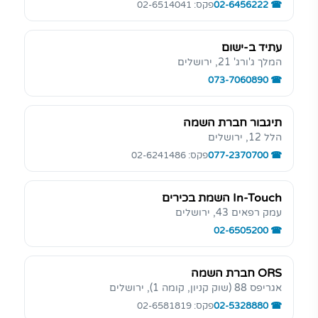
02-6456222
פקס: 02-6514041
עתיד ב-ישום
המלך ג'ורג' 21, ירושלים
073-7060890
תיגבור חברת השמה
הלל 12, ירושלים
077-2370700
פקס: 02-6241486
In-Touch השמת בכירים
עמק רפאים 43, ירושלים
02-6505200
ORS חברת השמה
אגריפס 88 (שוק קניון, קומה 1), ירושלים
02-5328880
פקס: 02-6581819