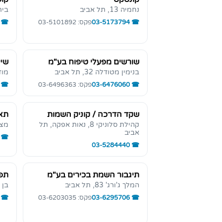
נחמיה 13, תל אביב
בית הל
03-5173794
פקס: 03-5101892
שורשים מפעלי טיפוח בע"מ
שיי
בנימין מטודלה 32, תל אביב
מוזס 
03-6476060
פקס: 03-6496363
שקד הדרכה / קוניק השמות
תא
קהילת סלוניקי 8, נאות אפקה, תל
מצדה 13
אביב
03-5284440
תיגבור השמת בכירים בע"מ
תפק
המלך ג'ורג' 83, תל אביב
בן יהוד
03-6295706
פקס: 03-6203035