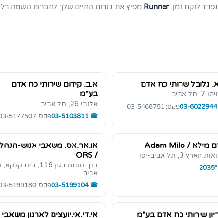
פרד לוקח זמן.
Runner
מפיץ את קורות החיים שלך לחברות השמה רלוונ
. גלובל שרותי כח אדם
א.ב. קידום שירותי כח אדם
בע"מ
7, תל אביב
אלנבי 26, תל אביב
03-6022944
פקס: 03-5468751
03-5103811
פקס: 03-5177507
מילא / Adam Milo
או.אר.אס. משאבי אנוש-הנהל
/ ORS
 הארץ 3, תל אביב-יפו
דרך מנחם בגין 116, בית קלקא
*2035
אביב
03-5199104
פקס: 03-5199180
יון שירותי כח אדם בע"מ
אי.די.אי.יועצים לארגון משאבי