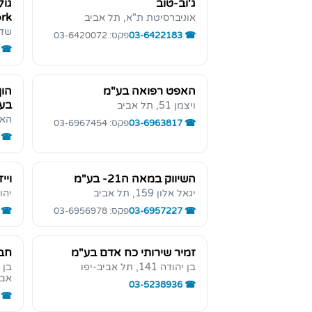
ג'וב-טוב
גול
rk
אוניברסיטת ת"א, תל אביב
שדרות
03-6422183
פקס: 03-6420072
האפט רפואה בע"מ
הון
בע
ויצמן 51, תל אביב
הארבעה
03-6963817
פקס: 03-6967454
השיווק במאה ה21- בע"מ
ויי
יגאל אלון 159, תל אביב
יהודה ה
03-6957227
פקס: 03-6956978
זמיר שירותי כח אדם בע"מ
חבר
בן יהודה 141, תל אביב-יפו
אבי
03-5238936