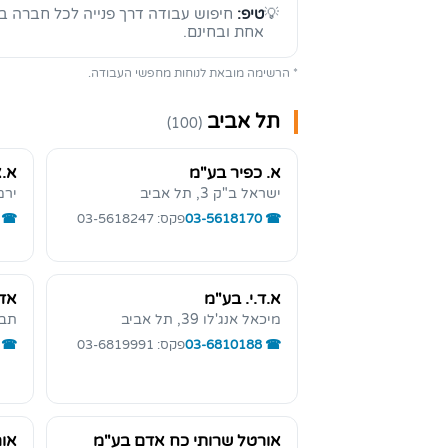
💡
טיפ:
חיפוש עבודה דרך פנייה לכל חברה בנ
אחת ובחינם.
* הרשימה מובאת לנוחות מחפשי העבודה.
תל אביב
(100)
א. כפיר בע"מ
א.א
ישראל ב"ק 3, תל אביב
ירמיהו 
03-5618170
פקס: 03-5618247
א.ד.י. בע"מ
אדם 
מיכאל אנג'לו 39, תל אביב
תבואות
03-6810188
פקס: 03-6819991
אורטל שרותי כח אדם בע"מ
אור