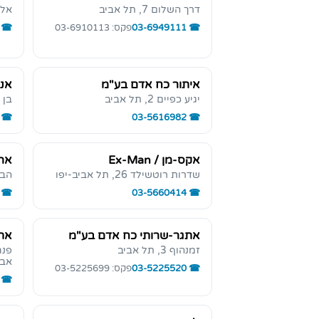
דרך השלום 7, תל אביב
אלנבי 38
03-6949111
פקס: 03-6910113
איתור כח אדם בע"מ
אנט
יגיע כפיים 2, תל אביב
בן יהוד
03-5616982
אקס-מן / Ex-Man
ארג
שדרות רוטשילד 26, תל אביב-יפו
הברזל 4
03-5660414
אתגר-שרותי כח אדם בע"מ
אתוסי
זמנהוף 3, תל אביב
אבי
03-5225520
פקס: 03-5225699