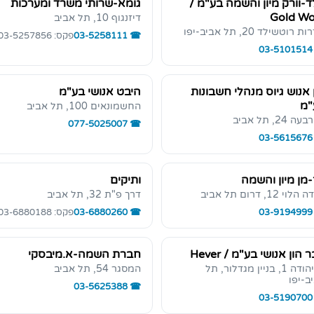
ד-וורק מיון והשמה בע"מ /
גומא-שרותי משרד ומערכות
Gold Wo
דיזנגוף 10, תל אביב
 רוטשילד 20, תל אביב-יפו
03-5258111
פקס: 03-5257856
03-5101514
 אנוש גיוס מנהלי חשבונות
היבט אנושי בע"מ
"מ
החשמונאים 100, תל אביב
 24, תל אביב
077-5025007
03-5615676
ז-מן מיון והשמה
ותיקים
לוי 12, דרום תל אביב
דרך פ"ת 32, תל אביב
03-9194999
03-6880260
פקס: 03-6880188
 הון אנושי בע"מ / Hever
חברת השמה-א.מיבסקי
בן יהודה 1, בניין מגדלור, תל
המסגר 54, תל אביב
ב-יפו
03-5625388
03-5190700