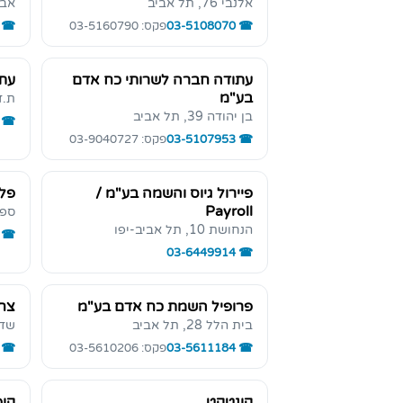
אלנבי 76, תל אביב
אבן גב
03-5108070
פקס: 03-5160790
עתודה חברה לשרותי כח אדם
עתו
בע"מ
ת.ד 65269, ת
בן יהודה 39, תל אביב
03-5107953
פקס: 03-9040727
פיירול גיוס והשמה בע"מ /
פלק
Payroll
ספיר 12,
הנחושת 10, תל אביב-יפו
03-6449914
פרופיל השמת כח אדם בע"מ
צחו
בית הלל 28, תל אביב
שד' נו
03-5611184
פקס: 03-5610206
קונטקט
קופ