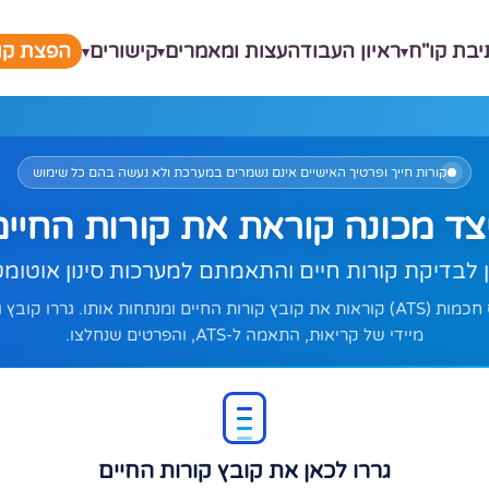
יבת קו"ח
ראיון העבודה
עצות ומאמרים
קישורים
הפצת קור
קורות חייך ופרטיך האישיים אינם נשמרים במערכת ולא נעשה בהם כל שימוש
צד מכונה
את קורות החיים
קוראת
ין לבדיקת קורות חיים והתאמתם למערכות סינון אוטומטיות
מערכות גיוס חכמות (ATS) קוראות את קובץ קורות החיים ומנתחות אותו. גררו קו
מיידי של קריאוּת, התאמה ל-ATS, והפרטים שנחלצו.
גררו לכאן את קובץ קורות החיים