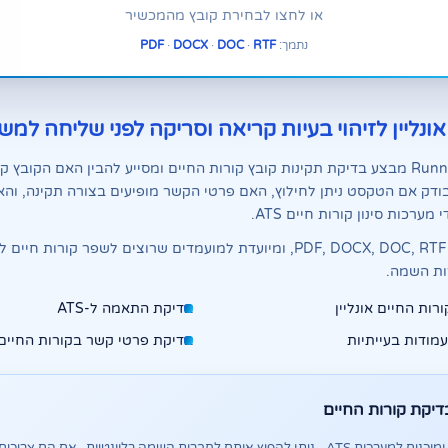
או לחצו לבחירת קובץ מהמכשיר
נתמך:
RTF
·
DOC
·
DOCX
·
PDF
אונליין לזיהוי בעיות קריאה וסריקה לפני שליחה למש
בודק קורות החיים של Runner מבצע בדיקת תקינות קובץ קורות החיים ומסייע להבין האם הק
ת - ATS. הכלי בודק אם הטקסט ניתן לחילוץ, האם פרטי הקשר מופיעים בצורה תקינה
מערכות סינון קורות חיים ATS.
הבדיקה מתאימה לקבצי PDF, DOCX, DOC, RTF, ומיועדת למועמדים שרוצים לשפר 
ות השמה.
רות החיים אונליין
בדיקת התאמה ל-ATS
עמודות בעייתיות
בדיקת פרטי קשר בקורות החיים
יקת קורות החיים
אם קורות החיים תקינים ומוכנים למערכות ATS - ניתן להפיץ אותם לחברות השמה רלוונטיות · אם