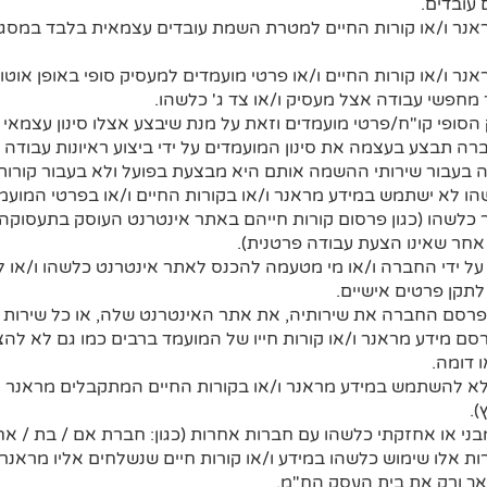
עובדים.
ר ו/או קורות החיים למטרת השמת עובדים עצמאית בלבד במסג
ר ו/או קורות החיים ו/או פרטי מועמדים למעסיק סופי באופן אוטומ
 מחפשי עבודה אצל מעסיק ו/או צד ג' כלשהו.
ופי קו"ח/פרטי מועמדים וזאת על מנת שיבצע אצלו סינון עצמאי 
רה תבצע בעצמה את סינון המועמדים על ידי ביצוע ראיונות עבודה
 בעבור שירותי ההשמה אותם היא מבצעת בפועל ולא בעבור קורות
ו לא ישתמש במידע מראנר ו/או בקורות החיים ו/או בפרטי המועמד
 כלשהו (כגון פרסום קורות חייהם באתר אינטרנט העוסק בתעסוקה 
אחר שאינו הצעת עבודה פרטנית).
 ידי החברה ו/או מי מטעמה להכנס לאתר אינטרנט כלשהו ו/או ל
לתקן פרטים אישיים.
רסם החברה את שירותיה, את אתר האינטרנט שלה, או כל שירות ו
 מידע מראנר ו/או קורות חייו של המועמד ברבים כמו גם לא להצי
 דומה.
להשתמש במידע מראנר ו/או בקורות החיים המתקבלים מראנר למט
).
י או אחזקתי כלשהו עם חברות אחרות (כגון: חברת אם / בת / אחו
אלו שימוש כלשהו במידע ו/או קורות חיים שנשלחים אליו מראנר ו
ך ורק את בית העסק הח"מ.