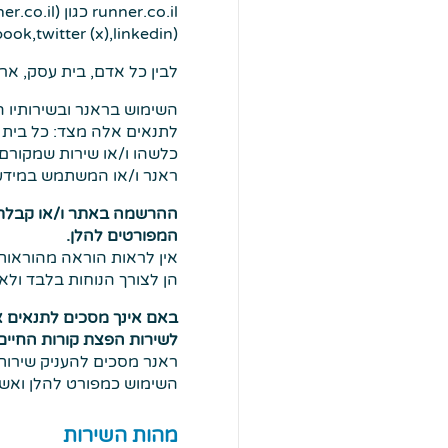
(facebook,twitter (x),linkedin) המקושרים לאתר ו/או לשירותים אותם הוא מעניק (ביחד ולחוד
לבין כל אדם, בית עסק, א
השימוש בראנר ובשירותיו 
לתנאים אלה מצד: כל בית עס
כלשהו ו/או שירות שמקורם
ראנר ו/או המשתמש במידע 
ההרשמה באתר ו/או קבלת 
המפורטים להלן.
אין לראות הוראה מהוראות
הן לצורך הנוחות בלבד ולא
באם אינך מסכים לתנאים א
לשירות הפצת קורות החיים של הא
ראנר מסכים להעניק שירותי
השימוש כמפורט להלן ואשר 
מהות השירות