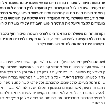
שר מהווה צינור להעברת קורות חיים ופרטי מועמדים מהמועמד אל 
 מעסיק, אינו צד לכל התקשרות בין המועמד לבין החברה ו/או המעסי
 מאגר קורות חיים הנגיש לחברות ואינו מאפשר חיפוש עצמאי במידע
 של מידע כפי שנשלח על ידי המועמד, ללא שליטה על השימוש בו ל
ועמדים לקצר ולייעל את תהליך חיפוש העבודה על ידי משלוח קורות
 קורות החיים שנשלחים מראנר הינו לצרכי השמה ומיקור חוץ בלבד
חברה לא תעשה כל שימוש במידע, כולו או מקצתו לצרכים אחרים
' כלשהו הינם בהתאם לתנאי השימוש בלבד.
שניהם בלשון יחיד או רבים)
- כל אדם ו/או גוף, אשר ביצעו שימוש כ
ר, אשר נועד לשימושם של מחפשי עבודה בין באמצעות משלוח קורות
ן באמצעות מחשב , בין באמצעות טלפון סלולארי ובין בכל דרך אחרת,
ד ג' כלשהו.
"מידע מראנר"
- כל מידע הקשור למחפשי עבודה אשר 
ים והמקצועיים, כולל שמם, כתובתם, וכל פרטי קשר כגון: מספרי טל
חברתית ועוד, אשר מקורם במנגנון ההפצה של ראנר ו/או בשירותי 
עיל: החברה); כל מידע ו/או נתונים הקשורים לשירותי ראנר ולח
ל פרטי החברות המרכיבות את רשימות התפוצה אליהן מפיץ ראנר 
 בראנר.