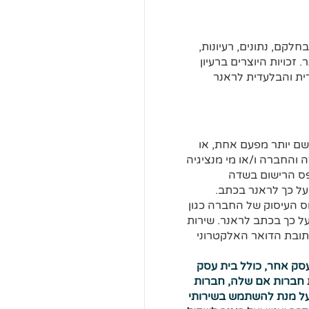
קם, נתונים, רעיונות,
כויות היוצרים ברעיון
ית והבלעדית לראנר
ם יותר מפעם אחת, או
והחברה ו/או מי מנציגיה
פס הרישום בשדה
ל כך לראנר בכתב.
ס העיסוק של החברה כגון
ל כך בכתב לראנר. שירות
תובת הדואר האלקטרוני
סק אחר, כולל בית עסק
ת חברות אם שלה, חברות
חברות בת וחברות קשורות ומי מטעמן - כהגדרתן בחוק ניירות ערך, תשכ"ה-1968). על מנת להשתמש בשירותי