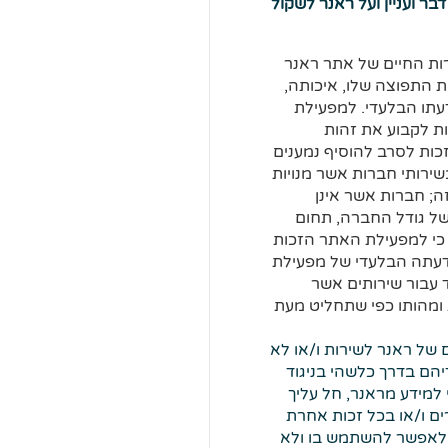
ר ועניין ועל ראנר לשקול
ות החיים של אתר ראנר
ת התפוצה שלו, איכותה,
דעתו הבלעדי. למפעילת
ת לקבוע את זהות
כות לסרב להוסיף נמענים
ירותי חברות אשר מנויות
; חברות אשר אינן
בשל גודל החברה, תחום
כי למפעילת האתר הזכות
דעתה הבלעדי של מפעילת
 עבור שירותים אשר
 ומהותו כפי שתחליט מעת
 של ראנר לשירות ו/או לא
יהם בדרך כלשהי בניגוד
 למידע מראנר, חל עליך
ים ו/או בכל זכות אחרת
א לאפשר להשתמש בו ולא