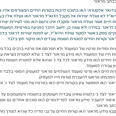
בכתב מראנר.
דואר אלקטרוני ו/או בתוכנו לרבות בקורות החיים המצורפים אליו א
דוא"ל לא נשלח ישירות אל מקבל הדוא"ל מראנר ו/או נשלח אליו בעק
ת חיים אשר נשלח מראנר ומקבלו אינו נרשם ו/או מנוי לשירות ישיר
ת לראנר. במידה ולא עשה כן, יחשב הדבר כפגיעה בפרטיות המועמד 
יים ספק באשר למקור שולח הדוא"ל, יש לפנות ישירות לראנר בדוא
 וקורות החיים למטרת השמת עובדים ו/או מיקור חוץ בלבד.
ת וסודיות פרטיו של המועמד ולא תפרסם את פרטיו ברבים בכל מד
 חייו של המועמד ו/או מידע מראנר לצד ג' שלא למטרת מציאת ע
 החיים ו/או מידע מראנר לכל צד ג' שהוא אלא למטרת השמת כח-א
ון עבודה למועמד.
ת חיים ו/או פרטי מועמד הנשלחים מראנר למעסיק הסופי בלבד וז
הסכמתו מראש להעברת קורות חייו למעסיק.
ר ו/או תאפשר עיון בקורות חיים ו/או בפרטיו של מועמד לצד ג' 
נר לצד ג' כלשהו שאינו עובדיה העוסקים בהשמה והמועסקים על 
איסור להעביר מידע מראנר לפרילנסרים ו/או סוכנים אחרים גם א
תב מראנר.
ץ מידע מראנר ו/או קורות החיים על גבי מדיה כל שהיא לצורך מת