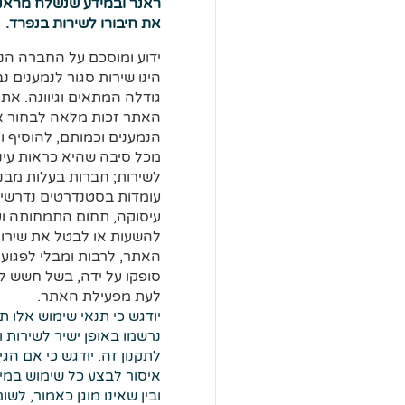
ראנר ובמידע שנשלח מראנר 
את חיבורו לשירות בנפרד.
ידוע ומוסכם על החברה הנ
הינו שירות סגור לנמענים 
גודלה המתאים וגיוונה. אתר
האתר זכות מלאה לבחור את
הנמענים וכמותם, להוסיף ו
מכל סיבה שהיא כראות עינ
לשירות; חברות בעלות מבנ
עומדות בסטנדרטים נדרשים;
עיסוקה, תחום התמחותה וע
להשעות או לבטל את שירו
האתר, לרבות ומבלי לפגוע
סופקו על ידה, בשל חשש לב
לעת מפעילת האתר.
יודגש כי תנאי שימוש אלו 
נרשמו באופן ישיר לשירות 
לתקנון זה. יודגש כי אם הג
איסור לבצע כל שימוש במידע
ובין שאינו מוגן כאמור, ל