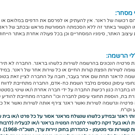
 רכושה של ראנר. אין להעתיק או לפרסם את הדפים במלואם או בחל
/או הקשור באתר זה ללא הסכמתה המפורשת מראש ובכתב של ראנר. ז
עיצוב האתר, סימניו המסחריים וכן בכל פעולה אחרת באתר הייחוד
 פרטיה הנכונים בהרשמה לשירות כלשהו בראנר. החברה לא תירש
מה לשירות הפצת קורות החיים או כל שירות אחר של ראנר. במידה 
רשמה לראנר תחת שם אחר בעבר, חובה על החברה לציין זאת בטו
ומי עיסוק נוספים מלבד השמת כח-אדם, החברה מתחייבת לדווח ע
הו בחברה כגון רכישת החברה על ידי חברה אחרת ו/או שינוי בסטטו
רת בת, הוספת תחומי עיסוק לחברה וכו" החברה מתחייבת להודיע ע
פרטיה ונרשמה לשירות ואשר ראנר צירף אותה לשירות ואשר אל כ
וקו"ח.
תי ראנר ובמידע כלשהו שנשלח מראנר אסור על כל פרט ו/או בית ע
ת ו/או בעל זיקה כלשהי לחברה המנויה בראנר ו/או לבעליה (לרבו
בשליטתן, 