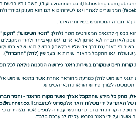
runner.co.il כגון (cvrunner.co.il,lfchosting.com,jobrunner.co.il 
רגון או חברה המשתמש בשירותי האתר.
הוא בכפוף לתנאים המפורטים מטה (
להלן: "תנאי השימוש"; "תקנון"
)
ק ו/או חברה ו/או ארגון ו/או אדם ו/או גוף ביחד ולחוד המקבלים ק
 בשירותי ראנר (גם דרך צד שלישי כלשהו) בתשלום או שלא בתשלום
שנשלח ו/או התקבל מראנר ישירות או בעקיפין (
להלן "החברה"
).
קורות חיים שמקורם בשירות ראנר פירושה הסכמה מלאה לכל תנאי
 תנאי השימוש להלן כגורעת מהוראה אחרת אשר בתנאי שימוש אלו
 תשמשנה לצורך פירוש הוראות תנאי השימוש.
לו, מחק כל מידע שהתקבל אצלך ואשר מקורו מראנר - והסר חבר
תר על ידי משלוח דואר אלקטרוני לכתובת: info@runner.co.il
 משלוח קורות חיים ופרטי מחפשי עבודה לגופים אשר מצהירים כי 
אושרו על ידי ראנר וצורפו על ידו למערכת בלבד.