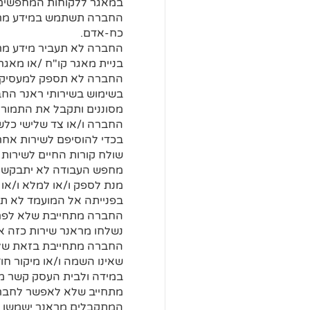
במאגר ללקוחות המחפשים 
החברה תשתמש במידע מראנ
כח-אדם.
החברה לא תעביר מידע מראנ
בניית מאגר קו"ח /או מאגר
החברה לא תספק למעסיק הס
בשימוש בשירותי ראנר החב
מסוננים ותקבל את התמורה
החברה ו/או צד שלישי כלשה
בכדי להוסיפם לשירות אחר
שולח קורות החיים לשירות 
מחפש העבודה לא יתבקש על
מנת לספק ו/או למלא ו/או 
בפנייתה אל המועמד לא תפ
החברה מתחייבת שלא לפרסם
נשלחו מראנר שירות כזה או
החברה מתחייבת בזאת שלא 
שאינו השמה ו/או מיקור חוץ
במידה ולבית העסק קשר מבנ
מתחייב שלא לאפשר לחברות 
המתקבלים מראנר ישמשו א