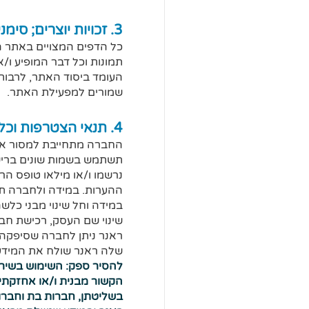
3. זכויות יוצרים; סימני מסחר:
כל הדפים המצויים באתר הם
תמונות וכל דבר המופיע ו
העומד ביסוד האתר, לרבות 
שמורים למפעילת האתר.
4. תנאי הצטרפות וכללי הרשמה:
החברה מתחייבת למסור את
תשתמש בשמות שונים ברישו
נרשמו ו/או מילאו טופס ה
ההערות. במידה ולחברה תח
במידה וחל שינוי מבני כלש
שינוי שם העסק, רכישת חב
ראנר ניתן לחברה שסיפקה 
שלה ראנר שולח את המידע 
להסיר ספק: השימוש בשירו
הקשור מבנית ו/או אחזקתי