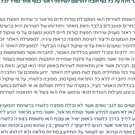
חלה על כל גוף חובה להרשם לשירותי ראנר כגוף אחר נפרד לכל דב
רשמת לשירות ו/או המקבלת קורות חיים מראנר כי שירות הפצת קור
נבחרים ומוגבלים בלבד וזאת מאחר ויחודיותו של השירות היא ברשימ
 ראנר מעניק שירותי הפצת קורות חיים למגוון נמענים על פי שיקול 
 הנמענים וליצור רשימת תפוצה כראות עיניה. למפעילת האתר זכו
להסיר נמענים וזאת על פי שיקול דעתה הבלעדי. למפעילת האתר הז
יה. לרבות ומבלי לפגוע בכלליות האמור, לחברות אשר משתמשות בש
ה ארגוני אשר מקשה על פיקוח ושמירת התקנות המפורטות בעמוד זה
 חברות אשר אינן מתאימות לשירות באופן זמני ו/או קבוע, וזאת 
וד כפי שתחליט מעת לעת מפעילת האתר. ידוע ומוסכם על החברה 
תיה לחברה ללא כל התראה מוקדמת, מסיבה כלשהי, על פי שיקול 
 בכלליות האמור לעיל, במקרה של דחית תשלום או אי תשלום במועד
יצוע פעילות הנוגדת תנאי שימוש אלו ו/או בשל אי התאמה לשירות
תקפים גם לגבי גופים אשר לא נכללו מסיבה כלשהי ברשימת הנמענים
ו/או לא מוענו למידע אשר נשלח מראנר, ואשר מידע מראנר הגיע ליד
יע לידיך בדרך כלשהי באופן ישיר או עקיף ו/או נחשפת בצורה כלשהי
 מראנר אשר הגיעו לידיעתך / לרשותך, בין שהוא מוגן בזכויות יוצר
שום מטרה שהיא. יש לשמור על המידע בסודיות מלאה ולא לגלותו ול