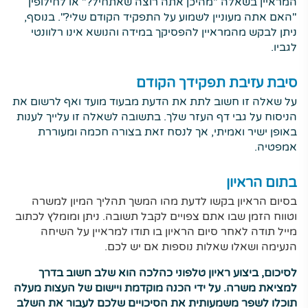
המראיין בשאלה "מהיכן אתה רוצה שאתחיל?" או לחילופין
"האם אתה מעוניין לשמוע על התפקיד הקודם שלי?". בנוסף,
ניתן לבקש מהמראיין להפסיקך במידה והנושא אינו רלוונטי
לגביו.
סיבת עזיבת תפקידך הקודם
על שאלה זו חשוב לתת את הדעת מבעוד מועד ואף לרשום את
הניסוח על גבי דף העזר שלך. בתשובה לשאלה זו עלייך לענות
באופן ישיר ואמיתי, אך לנסח זאת בצורה חכמה ומעוררת
אמפטיה.
בתום הראיון
בסיום הראיון בקשו לדעת מהו המשך תהליך המיון למשרה
וטווח הזמן שבו אתם צפויים לקבל תשובה. ניתן ומומלץ לכתוב
מייל תודה לאחר סיום הראיון בו תודו למראיין על השיחה
הנעימה ושאלו שאלות נוספות אם יש לכם.
לסיכום, ביצוע ראיון טלפוני כהלכה הוא שלב חשוב בדרך
למציאת משרה. על ידי הכנה מוקדמת ויישום של העצות מעלה
תוכלו לשפר משמעותית את הסיכויים שלכם לעבור את השלב