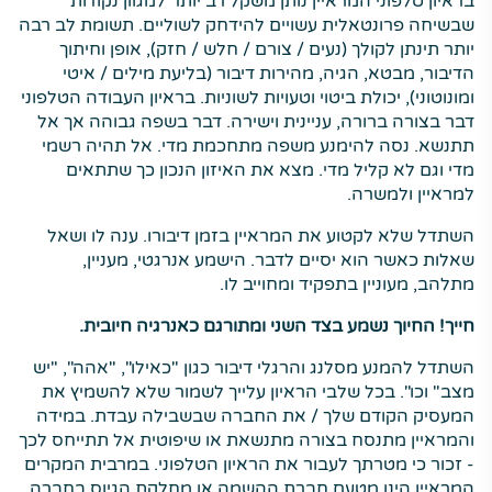
בראיון טלפוני המראיין נותן משקל רב יותר למגוון נקודות
שבשיחה פרונטאלית עשויים להידחק לשוליים. תשומת לב רבה
יותר תינתן לקולך (נעים / צורם / חלש / חזק), אופן וחיתוך
הדיבור, מבטא, הגיה, מהירות דיבור (בליעת מילים / איטי
ומונוטוני), יכולת ביטוי וטעויות לשוניות. בראיון העבודה הטלפוני
דבר בצורה ברורה, עניינית וישירה. דבר בשפה גבוהה אך אל
תתנשא. נסה להימנע משפה מתחכמת מדי. אל תהיה רשמי
מדי וגם לא קליל מדי. מצא את האיזון הנכון כך שתתאים
למראיין ולמשרה.
השתדל שלא לקטוע את המראיין בזמן דיבורו. ענה לו ושאל
שאלות כאשר הוא יסיים לדבר. הישמע אנרגטי, מעניין,
מתלהב, מעוניין בתפקיד ומחוייב לו.
חייך! החיוך נשמע בצד השני ומתורגם כאנרגיה חיובית.
השתדל להמנע מסלנג והרגלי דיבור כגון "כאילו", "אהה", "יש
מצב" וכו". בכל שלבי הראיון עלייך לשמור שלא להשמיץ את
המעסיק הקודם שלך / את החברה שבשבילה עבדת. במידה
והמראיין מתנסח בצורה מתנשאת או שיפוטית אל תתייחס לכך
- זכור כי מטרתך לעבור את הראיון הטלפוני. במרבית המקרים
המראיין הינו מטעם חברת ההשמה או מחלקת הגיוס בחברה