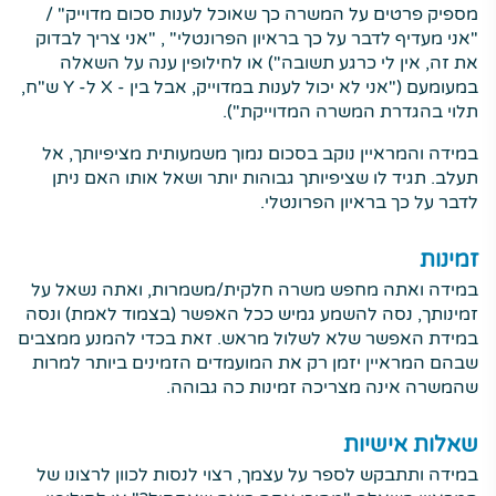
מספיק פרטים על המשרה כך שאוכל לענות סכום מדוייק" /
"אני מעדיף לדבר על כך בראיון הפרונטלי" , "אני צריך לבדוק
את זה, אין לי כרגע תשובה") או לחילופין ענה על השאלה
במעומעם ("אני לא יכול לענות במדוייק, אבל בין - X ל- Y ש"ח,
תלוי בהגדרת המשרה המדוייקת").
במידה והמראיין נוקב בסכום נמוך משמעותית מציפיותך, אל
תעלב. תגיד לו שציפיותך גבוהות יותר ושאל אותו האם ניתן
לדבר על כך בראיון הפרונטלי.
זמינות
במידה ואתה מחפש משרה חלקית/משמרות, ואתה נשאל על
זמינותך, נסה להשמע גמיש ככל האפשר (בצמוד לאמת) ונסה
במידת האפשר שלא לשלול מראש. זאת בכדי להמנע ממצבים
שבהם המראיין יזמן רק את המועמדים הזמינים ביותר למרות
שהמשרה אינה מצריכה זמינות כה גבוהה.
שאלות אישיות
במידה ותתבקש לספר על עצמך, רצוי לנסות לכוון לרצונו של