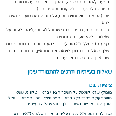
המעסיק/חברת ההשמה, תאריך הראיון והשעה וכתובת
מפורטת להגעה - כולל קומה ומספר חדר).
יומן (אם אתה משתמש ביומן), על מנת לתאם מועד מתאים
לראיון.
קורות חיים מעודכנים - בכדי שתוכל לעבור עליהם ולענות על
שאלות - ללא טעויות וגמגומים.
דף עזר (מומלץ, לא חובה) - בדף העזר תכתוב תכונות טובות
שלך, שאלות שברצונך לשאול את המראיין, נקודות חשובות
שברצונך להדגיש בראיון עבודה.
שאלות בעייתיות ודרכים להתמודד עימן
ציפיות שכר
מומלץ שלא לשאול על השכר הצפוי בראיון טלפוני. נושא
השכר עולה בדרך כלל בראיון הפרונטלי. יתכן והמראיין ישאל
אותך לגבי ציפיות השכר שלך. זוהי שאלה בעייתית.
נסה להתחמק ולא לענות עליה בראיון הטלפוני ("איני יודע