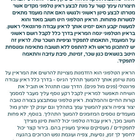
תיצורנה עימך קשר על מנת לבצע ראיון טלפוני מקדים אשר
מטרתו לבצע סינון ראשוני ולגשש האם אתה מועמד מתאים
למשרות פתוחות. הראיון הטלפוני הינו חשוב מאוד והוא
למעשה יקבע האם יזמינו אותך לראיון עבודה פרונטאלי ראשון.
בראיון הטלפוני ינסה המראיין בדרך כלל לקבל רושם ראשוני
על המועמד, התאמתו לתפקיד וציפיות השכר שלו. לראיון זה
יש להתכונן מראש ולא להתפס ללא תשובה מתאימה ומנוסחת
היטב בנושאים כגון שכר, זמינות, סיבת עזיבה והתאמה
לתפקיד.
הראיון הטלפוני הוא הזדמנות מצויינת להרשים את המראיין על
מנת שיזמן אותך להמשך תהליך הגיוס - בדרך כלל ראיון עבודה
פרונטלי (פנים מול פנים). הדרך שבו תתנהל או תוביל את
השיחה תאפשר למראיין לקבל רקע נוסף עליך מעבר למסמך
קורות החיים וההמלצות. ראיון טלפוני שמתבצע בצורה טובה
יצור ציפיה ורצון להמשיך עמך בתהליך וגם יעניק לך יתרון מול
מועמדים נוספים המזומנים להמשך התהליך. בנוסף, לא פחות
חשוב מכך, ראיון עבודה טלפוני יכול להוות סינון מצידך
לתפקידים / מעסיקים שאינך מעוניין בהם. בירור קצר יכול
לחסוך לך זמן, נסיעות, צפיה ועוגמת נפש הכרוכים בהגעה