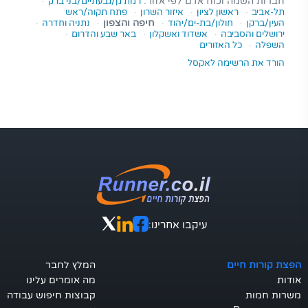
חברות השמה וכוח אדם לפי אזור:
רמת גן/גבעתיים/בני ברק
·
תל-אביב
·
ראשון לציון
·
איזור השרון
·
פתח תקוה/ראש
העין/ברקן
·
חולון/בת-ים/יהוד
·
חיפה והצפון
·
נתניה וחדרה
·
ירושלים והסביבה
·
אשדוד ואשקלון
·
באר שבע והדרום
·
השפלה
·
כל האזורים
הורד את הרשימה לאקסל
עיקבו אחרינו:
הפצת קורות חיים
המלץ לחבר
אודות
מה אומרים עלינו
משרות חמות
קבוצות חיפוש עבודה