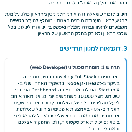
בחרו את "חלון הראווה" שלכם בחוכמה.
חשוב לזכור ששאלה זו היא רק חלק קטן מהראיון כולו. על מנת
להגיע לראיון העבודה מוכנים באמת - מומלץ להעזר ב
טיפים
מקצועיים לראיון עבודה מוצלח ואפקטיבי
, שיעזרו לשלוט בכל
שלבי הראיון ולא רק בחלק הראשון של הראיון.
3. דוגמאות למגוון תרחישים
תרחיש 1: מומחה טכנולוגי (Web Developer)
"אני מפתח Full Stack עם 4 שנות ניסיון, מתמחה
בעיקר ב-React ו-Node.js. בתפקיד האחרון שלי ב-
Startup X, הובלתי את בניית ה-Dashboard המרכזי
ששימש מעל 10,000 משתמשים יומיים. אני מאוד אוהב
לייעל תהליכים - למשל, הצלחתי להוריד את זמן טעינת
העמוד ב-40% באמצעות אופטימיזציה של שאילתות.
אני מחפש את האתגר הבא שלי שבו אוכל להביא לידי
ביטוי גם יכולות ארכיטקטוניות, ולכן התפקיד אצלכם
נראה לי מדויק."