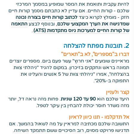
להיות עקבית ותואמת את המסר שמופיע במסמך המרכזי
שלכם - קורות החיים. אם עדיין לא כתבתם מסמך קורות חיים
חזק - מומלץ לקרוא כיצד
לכתוב קורות חיים בצורה נכונה
שמדגישה את הערך המקצועי שלכם
, ובנוסף לבצע
התאמה
של קורות החיים למערכות גיוס מתקדמות (ATS)
.
2. תובנות מפתח להצלחה
דברו ב"מספרים", לא ב"תארים"
מראיינים שומעים "אני חרוץ" עשר פעם ביום. מספרים יוצרים
תמונה בראש ונחקקים בזיכרון. במקום להגיד "ניהלתי צוות
בהצלחה", אמרו "ניהלתי צוות של 5 אנשים והעלינו את
התפוקה ב-20%".
קצר ולעניין
היעד שלכם הוא
90 עד 120 שניות
. פחות מזה נראה דל, יותר
מזה משדר חוסר יכולת להבחין בין עיקר לטפל.
אל תדקלמו - תנו כיוון לראיון
התשובה שלכם מכתיבה למראיין על מה לשאול בהמשך. אם
תדגישו פרויקט מסוים, רוב הסיכויים ששם תתמקד השיחה.