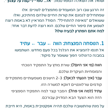
ושואל את השאלה המפורסמת:
"אז... ספרי לי קצת על עצמך"
.
זה הרגע שבו רוב המועמדים מתפצלים לשניים: אלו
שמתחילים לגמגם את קורות החיים שלהם מהתיכון, ואלו
ששואלים "מאיפה להתחיל?". הסוד? המראיין לא באמת רוצה
לשמוע את סיפור החיים שלכם. הוא רוצה לדעת דבר אחד:
למה אתם הפתרון לבעיה שלו?
1. הנוסחה המנצחת: הווה ← עבר ← עתיד
אל תנסו להמציא את הגלגל בכל פעם מחדש. השתמשו
במבנה כרונולוגי הפוך ששומר על מיקוד:
הווה (מי אני היום?):
שורת מחץ על התפקיד הנוכחי
והמומחיות העיקרית שלכם.
עבר (איך הגעתי לכאן?):
2-3 הישגים משמעותיים מתפקידים
קודמים שרלוונטיים דווקא למשרה הזו.
עתיד (למה אני פה?):
הסבר קצר למה התפקיד הספציפי
הזה הוא הצעד הבא המדויק עבורכם.
על מנת שהתשובה שלכם תהיה אפקטיבית באמת, היא חייבת